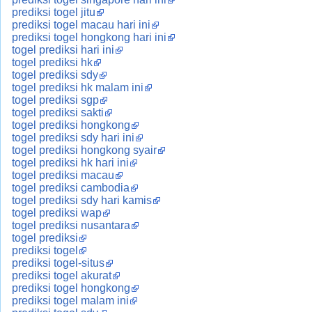
prediksi togel jitu
prediksi togel macau hari ini
prediksi togel hongkong hari ini
togel prediksi hari ini
togel prediksi hk
togel prediksi sdy
togel prediksi hk malam ini
togel prediksi sgp
togel prediksi sakti
togel prediksi hongkong
togel prediksi sdy hari ini
togel prediksi hongkong syair
togel prediksi hk hari ini
togel prediksi macau
togel prediksi cambodia
togel prediksi sdy hari kamis
togel prediksi wap
togel prediksi nusantara
togel prediksi
prediksi togel
prediksi togel-situs
prediksi togel akurat
prediksi togel hongkong
prediksi togel malam ini