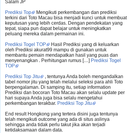
Salam JP
Prediksi Top
Mengikuti perkembangan dan prediksi
terkini dari Toto Macau bisa menjadi kunci untuk membuat
keputusan yang lebih cerdas. Dengan pendekatan yang
tepat, siapa pun dapat belajar untuk meningkatkan
peluang mereka dalam permainan ini.
Prediksi Togel TOP
Hasil Prediksi yang di keluarkan
oleh Prediksi akurat99 mampu di gunakan untuk
membantu pemain mendapatkan hasil yang puas dan
menyenangkan . Perhitungan rumus […]
Prediksi Togel
TOP
Prediksi Top Jitu
, tentunya Anda boleh mengandalkan
tabel nomor jitu yang telah melalui seleksi para ahli Toto
berpengalaman. Di samping itu, setiap information
Prediksi dan bocoran Toto Macau akan selalu update per
hari supaya Anda juga bisa selalu mengetahui
perkembangan terakbar.
Prediksi Top Jitu
End result Hongkong yang tertera disini juga tentunya
telah mengikuti outcome yang ada di situs aslinya
sehingga anda tidak perlu takut jika akan terjadi
ketidaksamaan dalam data.