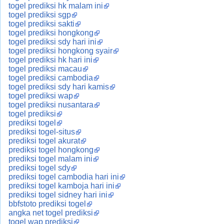
togel prediksi hk malam ini
togel prediksi sgp
togel prediksi sakti
togel prediksi hongkong
togel prediksi sdy hari ini
togel prediksi hongkong syair
togel prediksi hk hari ini
togel prediksi macau
togel prediksi cambodia
togel prediksi sdy hari kamis
togel prediksi wap
togel prediksi nusantara
togel prediksi
prediksi togel
prediksi togel-situs
prediksi togel akurat
prediksi togel hongkong
prediksi togel malam ini
prediksi togel sdy
prediksi togel cambodia hari ini
prediksi togel kamboja hari ini
prediksi togel sidney hari ini
bbfstoto prediksi togel
angka net togel prediksi
togel wap prediksi